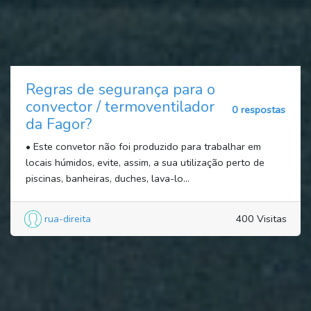
Regras de segurança para o
convector / termoventilador
0 respostas
da Fagor?
• Este convetor não foi produzido para trabalhar em
locais húmidos, evite, assim, a sua utilização perto de
piscinas, banheiras, duches, lava-lo...
rua-direita
400 Visitas