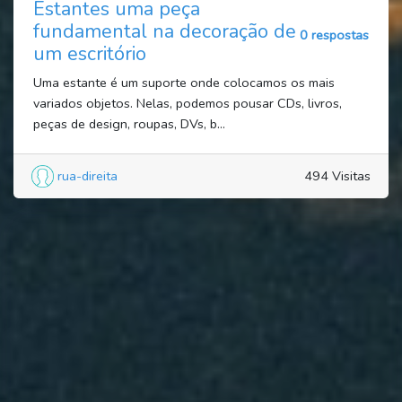
Estantes uma peça
fundamental na decoração de
0 respostas
um escritório
Uma estante é um suporte onde colocamos os mais
variados objetos. Nelas, podemos pousar CDs, livros,
peças de design, roupas, DVs, b...
rua-direita
494 Visitas