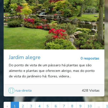
Jardim alegre
0 respostas
Do ponto de vista de um pássaro há plantas que são
alimento e plantas que oferecem abrigo, mas do ponto
de vista do jardineiro há: flores, videira...
rua-direita
428 Visitas
‹
1
2
3
4
5
6
7
8
9
10
...