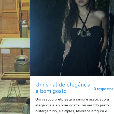
Um sinal de elegância
0 respostas
e bom gosto
Um vestido preto estará sempre associado à
elegância e ao bom gosto. Um vestido preto
disfarça tudo, é simples, favorece a figura e