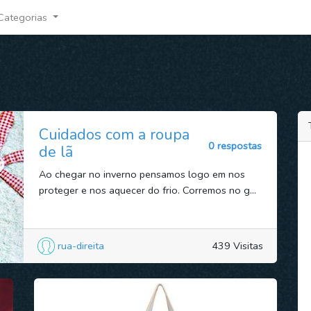
Categorias
Cuidados com a roupa
0 respostas
de lã
Ao chegar no inverno pensamos logo em nos
proteger e nos aquecer do frio. Corremos no g...
rua-direita
439 Visitas