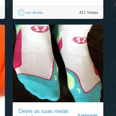
rua-direita
411 Visitas
Deixe as suas meias
0 respostas