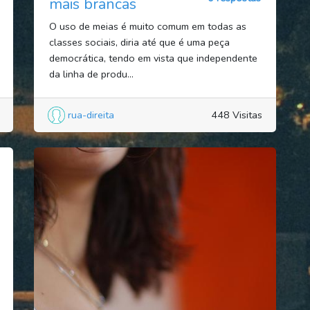
mais brancas
O uso de meias é muito comum em todas as
classes sociais, diria até que é uma peça
democrática, tendo em vista que independente
da linha de produ...
rua-direita
448 Visitas