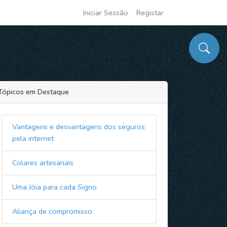
Iniciar Sessão
Registar
Tópicos em Destaque
Vantagens e desvantagens dos seguros
pela internet
Colares artesanais
Uma Jóia para cada Signo
Aliança de compromisso