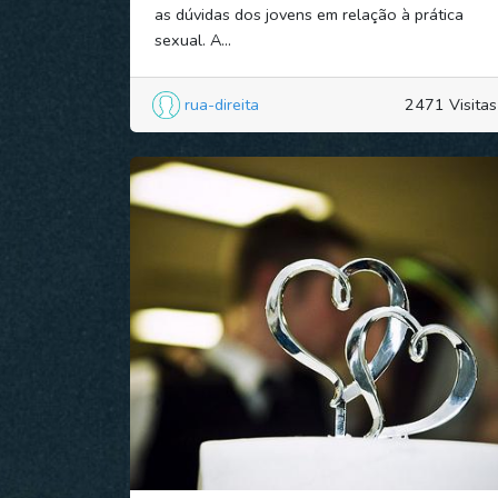
as dúvidas dos jovens em relação à prática
sexual. A...
rua-direita
2471 Visitas