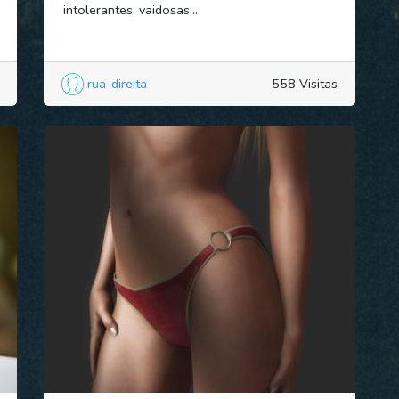
intolerantes, vaidosas...
rua-direita
558 Visitas