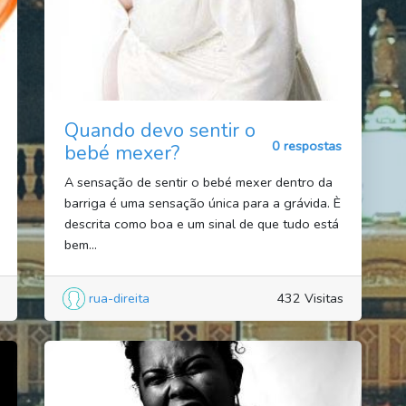
Quando devo sentir o
0 respostas
bebé mexer?
A sensação de sentir o bebé mexer dentro da
barriga é uma sensação única para a grávida. È
descrita como boa e um sinal de que tudo está
bem...
rua-direita
432 Visitas