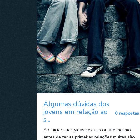
Algumas dúvidas dos
jovens em relação ao
0 respostas
s...
Ao iniciar suas vidas sexuais ou até mesmo
antes de ter as primeiras relações muitas são