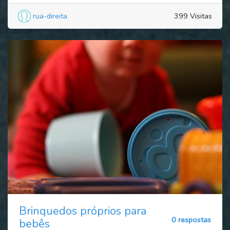
rua-direita
399 Visitas
Brinquedos próprios para
0 respostas
bebês