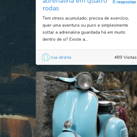
adrenalina em quatro
0 respostas
rodas
Tem stress acumulado, precisa de exercício,
quer uma aventura ou puro e simplesmente
soltar a adrenalina guardada há em muito
dentro de si? Existe a...
rua-direita
489 Visitas