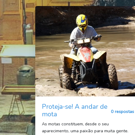
Proteja-se! A andar de
0 respostas
mota
As motas constituem, desde o seu
aparecimento, uma paixão para muita gente.