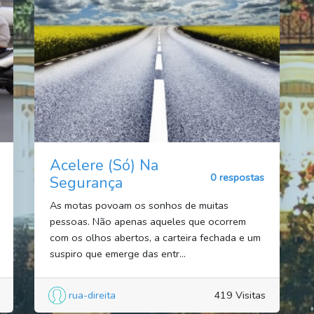
Acelere (Só) Na
0 respostas
Segurança
As motas povoam os sonhos de muitas
pessoas. Não apenas aqueles que ocorrem
com os olhos abertos, a carteira fechada e um
suspiro que emerge das entr...
rua-direita
419 Visitas