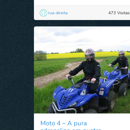
rua-direita
473 Visitas
Moto 4 – A pura