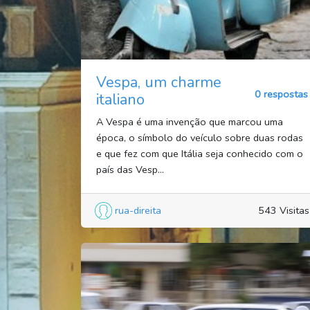
Vespa, um charme
0 respostas
italiano
A Vespa é uma invenção que marcou uma
época, o símbolo do veículo sobre duas rodas
e que fez com que Itália seja conhecido com o
país das Vesp...
rua-direita
543 Visitas