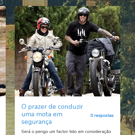
O prazer de conduzir
uma mota em
0 respostas
segurança
Será o perigo um factor tido em consideração