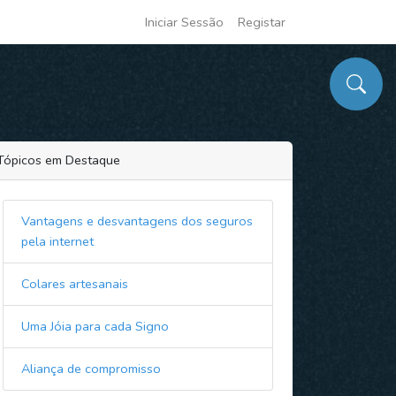
Iniciar Sessão
Registar
Tópicos em Destaque
Vantagens e desvantagens dos seguros
pela internet
Colares artesanais
Uma Jóia para cada Signo
Aliança de compromisso