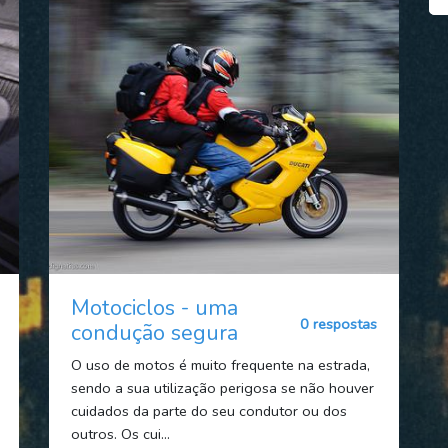
Motociclos - uma
0 respostas
condução segura
O uso de motos é muito frequente na estrada,
sendo a sua utilização perigosa se não houver
cuidados da parte do seu condutor ou dos
outros. Os cui...