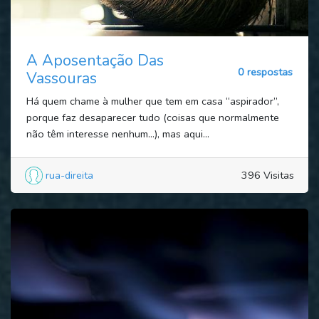
A Aposentação Das
0 respostas
Vassouras
Há quem chame à mulher que tem em casa “aspirador”,
porque faz desaparecer tudo (coisas que normalmente
não têm interesse nenhum…), mas aqui...
rua-direita
396 Visitas