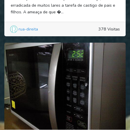
erradicada de muitos lares a tarefa de castigo de pais e
filhos. A ameaça de que �...
rua-direita
378 Visitas