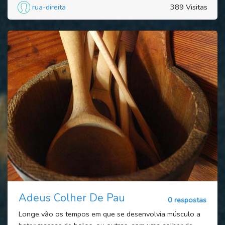
rua-direita
389 Visitas
Adeus Colher De Pau
0 respostas
Longe vão os tempos em que se desenvolvia músculo a