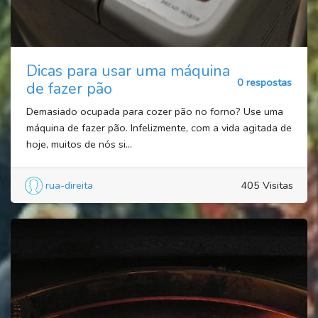
Dicas para usar uma máquina
0 respostas
de fazer pão
Demasiado ocupada para cozer pão no forno? Use uma
máquina de fazer pão. Infelizmente, com a vida agitada de
hoje, muitos de nós si...
rua-direita
405 Visitas