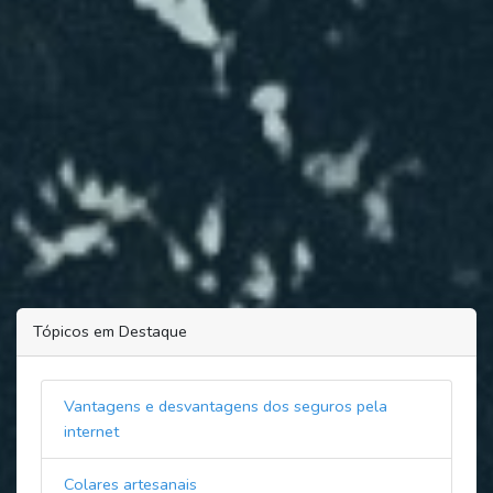
Tópicos em Destaque
Vantagens e desvantagens dos seguros pela
internet
Colares artesanais