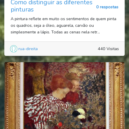
Como distinguir as diferentes
0 respostas
pinturas
A pintura reflete em muito os sentimentos de quem pinta
os quadros, seja a óleo, aguarela, carvão ou
simplesmente a lápis. Todas as cenas nela retr...
rua-direita
440 Visitas