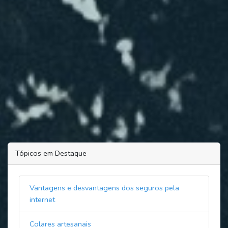
Tópicos em Destaque
Vantagens e desvantagens dos seguros pela
internet
Colares artesanais