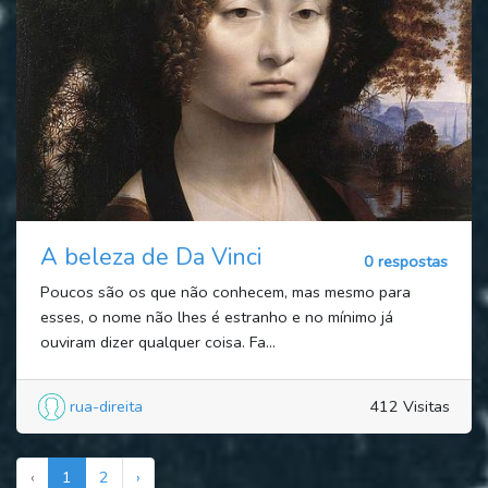
A beleza de Da Vinci
0 respostas
Poucos são os que não conhecem, mas mesmo para
esses, o nome não lhes é estranho e no mínimo já
ouviram dizer qualquer coisa. Fa...
rua-direita
412 Visitas
‹
1
2
›