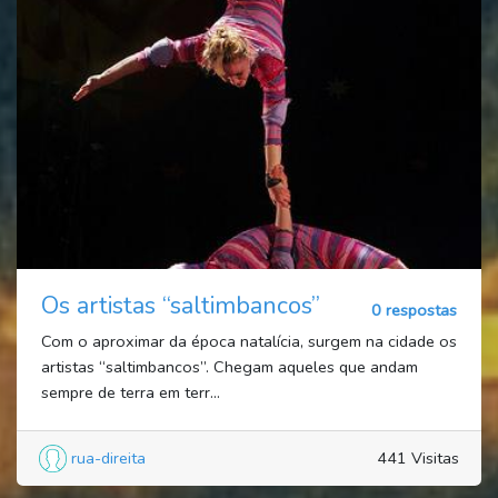
Os artistas “saltimbancos”
0 respostas
Com o aproximar da época natalícia, surgem na cidade os
artistas “saltimbancos”. Chegam aqueles que andam
sempre de terra em terr...
rua-direita
441 Visitas