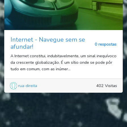
Internet - Navegue sem se
0 respostas
afundar!
A Internet constitui, indubitavelmente, um sinal inequívoco
da crescente globalização. É um sítio onde se pode pôr
tudo em comum, com as inúmer...
rua-direita
402 Visitas