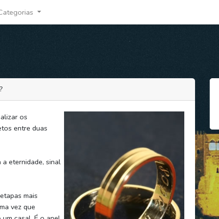
Categorias
?
alizar os
etos entre duas
a eternidade, sinal
 etapas mais
uma vez que
 um casal. É o anel