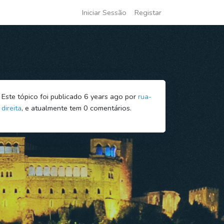
Iniciar Sessão
Registar
Este tópico foi publicado 6 years ago por
rua-
direita
, e atualmente tem
0
comentários.