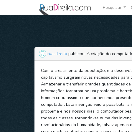
Pesquisar
rua-direita
publicou: A criação do computado
Com o crescimento da população, e o desenvo
capitalismo surgiram novas necessidades para 
Armazenar e transferir grandes quantidades de
informações tornaram-se um problema e barreir
homem criou assim o que conhecemos present
computador. Esta invenção veio a possiblitar a
problema e nos nossos dias, o computador pess
todas as classes, tornando-se numa das invenç
revolucionárias da humanidade, talvez apenas 
surge neste contexto: superar a necessidade d