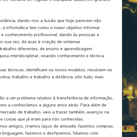
istância, dando-nos a ilusão que hoje parecem não
e, a informática tem como o maior objetivo informar
z e conhecimento profissional, dando às pessoas a
r sua vez, dá asas à criação de sistemas
trabalho diferentes, de ensino e aprendizagem;
isa interdisciplinar, visando conhecimento e técnica.
ovas técnicas, identificam-se novos modelos, resolvem-se
va, trabalho e trabalho a distância, isto tudo, mais
ção a um problema relativo à transferência de informação,
como a conhecíamos a alguns anos atrás. Para além de
mercado de trabalho, veio a trazer também, avanços na
e coisas que já eram para nós conhecidas.
os amigos, criamos laços de amizade, fazemos compras,
va linguagem, fazemos e desfazemos, falamos com