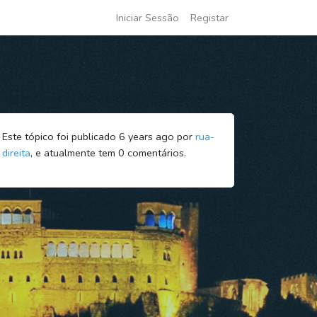
Iniciar Sessão
Registar
Este tópico foi publicado 6 years ago por
rua-
direita
, e atualmente tem
0
comentários.