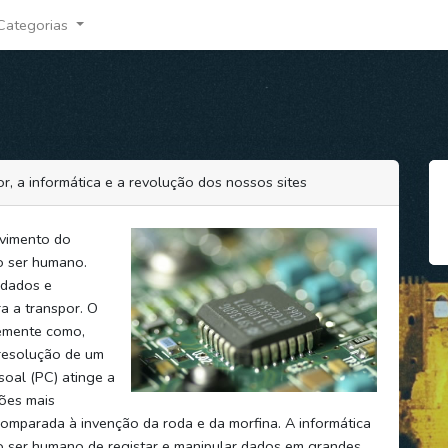
Categorias
r, a informática e a revolução dos nossos sites
lvimento do
o ser humano.
 dados e
a a transpor. O
emente como,
 resolução de um
oal (PC) atinge a
ões mais
comparada à invenção da roda e da morfina. A informática
o ser humano de registar e manipular dados em grandes