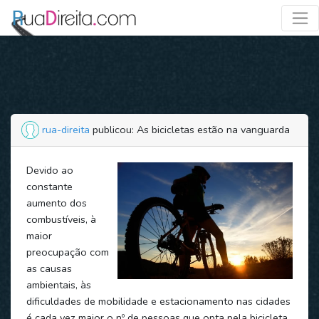
rua-direita
publicou: As bicicletas estão na vanguarda
Devido ao
constante
aumento dos
combustíveis, à
maior
preocupação com
as causas
ambientais, às
dificuldades de mobilidade e estacionamento nas cidades
é cada vez maior o nº de pessoas que opta pela bicicleta