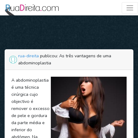
rua-direita
publicou: As três vantagens de uma
abdominoplastia
A abdominoplastia
é uma técnica
cirúrgica cujo
objectivo é
remover o excesso
de pele e gordura
da parte média e
inferior do
abdómen. Na